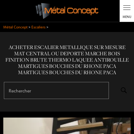
Métal Concept
>
Escaliers
>
ACHETER ESCALIER METALLIQUE SUR MESURE
MAT CENTRAL OU DEPORTE MARCHE BOIS
FINITION BRUTE THERMO LAQUEE ANTIROUILLE
MARTIGUES BOUCHES DU RHONE PACA
MARTIGUES BOUCHES DU RHONE PACA
Rechercher