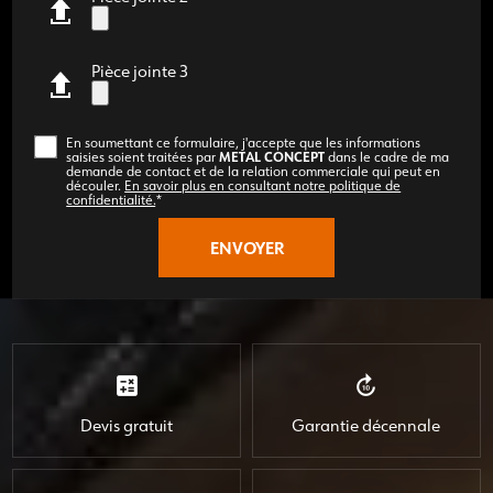
Pièce jointe 3
En soumettant ce formulaire, j'accepte que les informations
METAL CONCEPT
saisies soient traitées par
dans le cadre de ma
demande de contact et de la relation commerciale qui peut en
découler.
En savoir plus en consultant notre politique de
confidentialité.
*
calculate
forward_10
Devis gratuit
Garantie décennale