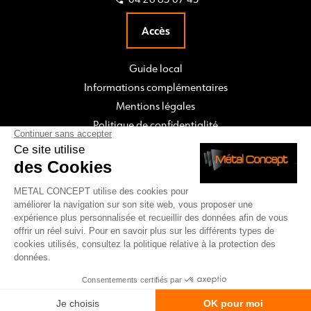
Accès
Guide local
Informations complémentaires
Mentions légales
Politique de confidentialité
CONTACT & DEVIS
place
call
mail