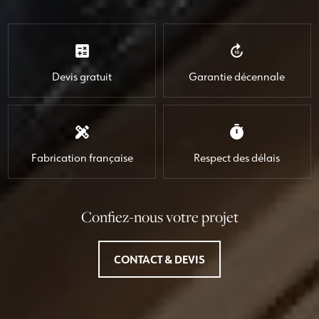
calculate
forward_10
Devis gratuit
Garantie décennale
design_services
timer
Fabrication française
Respect des délais
Confiez-nous votre projet
CONTACT & DEVIS