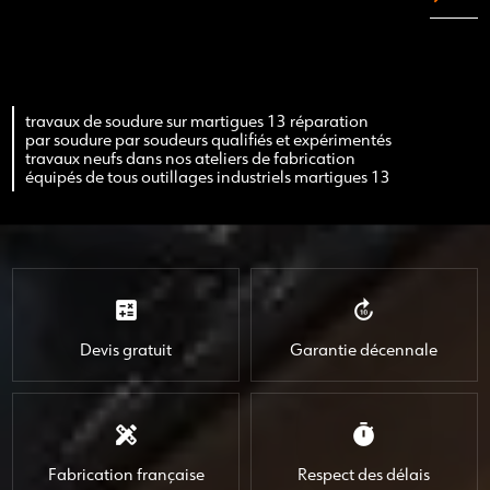
travaux de soudure sur martigues 13 réparation
par soudure par soudeurs qualifiés et expérimentés
travaux neufs dans nos ateliers de fabrication
équipés de tous outillages industriels martigues 13
calculate
forward_10
Devis gratuit
Garantie décennale
design_services
timer
Fabrication française
Respect des délais