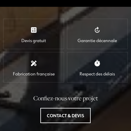
calculate
forward_10
Devis gratuit
Garantie décennale
design_services
timer
Fabrication française
Respect des délais
Confiez-nous votre projet
CONTACT & DEVIS