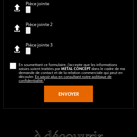
Pièce jointe
Pièce jointe 2
Pièce jointe 3
En soumettant ce formulaire, j'accepte que les informations
METAL CONCEPT
saisies soient traitées par
dans le cadre de ma
demande de contact et de la relation commerciale qui peut en
découler.
En savoir plus en consultant notre politique de
confidentialité.
*
à découvrir
à découvrir