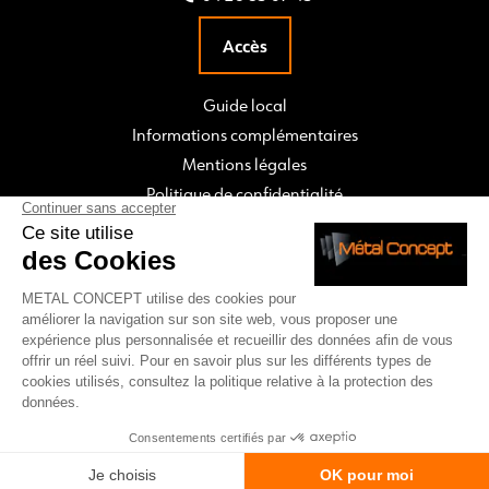
Accès
Guide local
Informations complémentaires
Mentions légales
Politique de confidentialité
CONTACT & DEVIS
place
call
mail