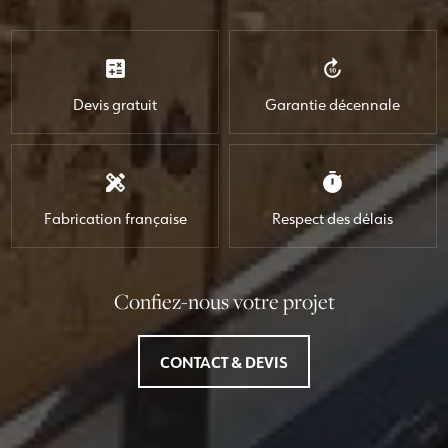
calculate
forward_10
Devis gratuit
Garantie décennale
design_services
timer
Fabrication française
Respect des délais
Confiez-nous votre projet
CONTACT & DEVIS