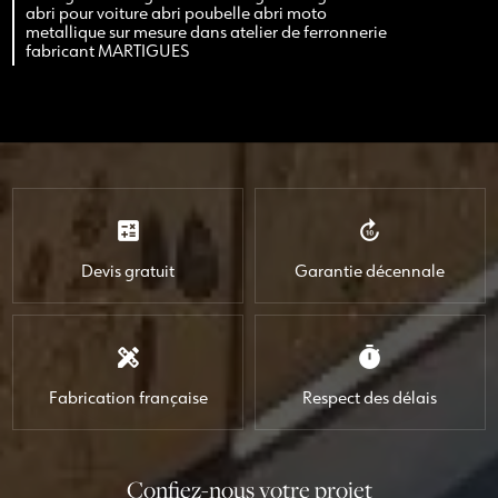
abri pour voiture abri poubelle abri moto
metallique sur mesure dans atelier de ferronnerie
fabricant MARTIGUES
calculate
forward_10
Devis gratuit
Garantie décennale
design_services
timer
Fabrication française
Respect des délais
Confiez-nous votre projet