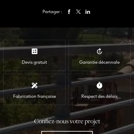
Partager :
calculate
forward_10
Devis gratuit
Garantie décennale
design_services
timer
Fabrication française
Respect des délais
Confiez-nous votre projet